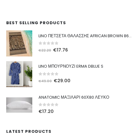
BEST SELLING PRODUCTS
LINO ΠΕΤΣΕΤΑ ΘΑΛΑΣΣΗΣ AFRICAN BROWN 86X160
0
out of 5
Original
Η
€
17.76
€
22.20
price
τρέχουσα
was:
τιμή
LINO ΜΠΟΥΡΝΟΥΖΙ ERMA DBLUE S
€22.20.
είναι:
€17.76.
0
out of 5
Original
Η
€
29.00
€
49.00
price
τρέχουσα
was:
τιμή
ANATOMIC ΜΑΞΙΛΑΡΙ 60Χ80 ΛΕΥΚΟ
€49.00.
είναι:
€29.00.
0
out of 5
€
17.20
LATEST PRODUCTS