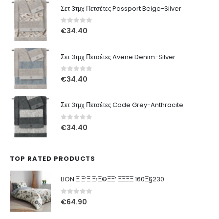
Σετ 3τμχ Πετσέτες Passport Beige-Silver
0
out of 5
€
34.40
Σετ 3τμχ Πετσέτες Avene Denim-Silver
0
out of 5
€
34.40
Σετ 3τμχ Πετσέτες Code Grey-Anthracite
0
out of 5
€
34.40
TOP RATED PRODUCTS
LION Ξ Ξ‘Ξ Ξ›Ξ©ΞΞ‘ ΞΞΞΞ 160Ξ§230
0
out of 5
€
64.90