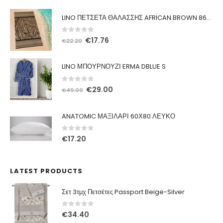
LINO ΠΕΤΣΕΤΑ ΘΑΛΑΣΣΗΣ AFRICAN BROWN 86X160
0
out of 5
Original
Η
€
17.76
€
22.20
price
τρέχουσα
was:
τιμή
LINO ΜΠΟΥΡΝΟΥΖΙ ERMA DBLUE S
€22.20.
είναι:
€17.76.
0
out of 5
Original
Η
€
29.00
€
49.00
price
τρέχουσα
was:
τιμή
ANATOMIC ΜΑΞΙΛΑΡΙ 60Χ80 ΛΕΥΚΟ
€49.00.
είναι:
€29.00.
0
out of 5
€
17.20
LATEST PRODUCTS
Σετ 3τμχ Πετσέτες Passport Beige-Silver
0
out of 5
€
34.40