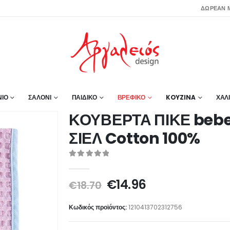
ΔΩΡΕΑΝ Μ
ΙΟ
ΣΑΛΟΝΙ
ΠΑΙΔΙΚΟ
ΒΡΕΦΙΚΟ
KOYZINA
ΧΑΛ
ΚΟΥΒΕΡΤΑ ΠΙΚΕ bebe 
ΣΙΕΛ Cotton 100%
0
out of 5
Original
Η
€
14.96
€
18.70
price
τρέχουσα
was:
τιμή
Κωδικός προϊόντος:
1210413702312756
€18.70.
είναι: