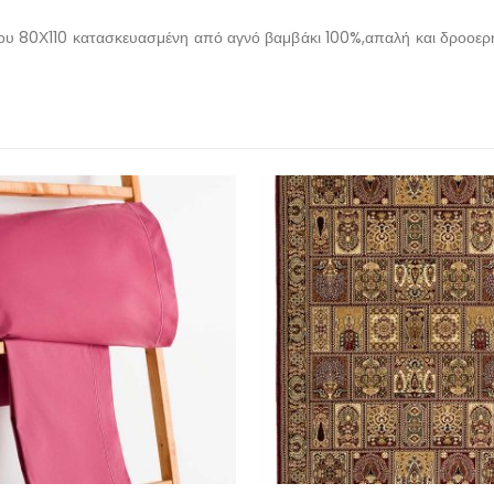
ίκνου 80Χ110 κατασκευασμένη από αγνό βαμβάκι 100%,απαλή και δροοε