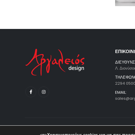
ΕΠΙΚΟΙΝ
ΔΙΕΥΘΥΝΣ
Λ. Διονύσο
ΤΗΛΕΦΩΝ
2294 050
EMAIL:
sales@ar
© copyright 2023. All Rights Reserved. Powered by Pavla
<p>Χρησιμοποιούμε cookies για να σας προσφ