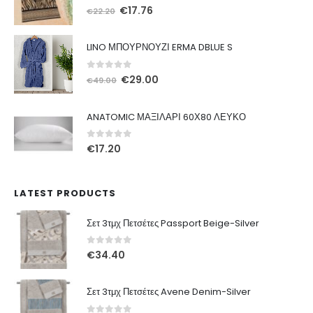
0
out of 5
Original
Η
€
17.76
€
22.20
price
τρέχουσα
was:
τιμή
LINO ΜΠΟΥΡΝΟΥΖΙ ERMA DBLUE S
€22.20.
είναι:
€17.76.
0
out of 5
Original
Η
€
29.00
€
49.00
price
τρέχουσα
was:
τιμή
ANATOMIC ΜΑΞΙΛΑΡΙ 60Χ80 ΛΕΥΚΟ
€49.00.
είναι:
€29.00.
0
out of 5
€
17.20
LATEST PRODUCTS
Σετ 3τμχ Πετσέτες Passport Beige-Silver
0
out of 5
€
34.40
Σετ 3τμχ Πετσέτες Avene Denim-Silver