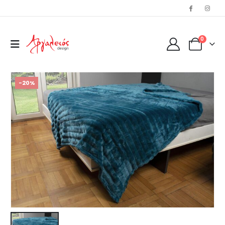
0
-20%