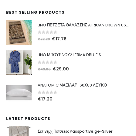
BEST SELLING PRODUCTS
LINO ΠΕΤΣΕΤΑ ΘΑΛΑΣΣΗΣ AFRICAN BROWN 86X160
0
out of 5
Original
Η
€
17.76
€
22.20
price
τρέχουσα
was:
τιμή
LINO ΜΠΟΥΡΝΟΥΖΙ ERMA DBLUE S
€22.20.
είναι:
€17.76.
0
out of 5
Original
Η
€
29.00
€
49.00
price
τρέχουσα
was:
τιμή
ANATOMIC ΜΑΞΙΛΑΡΙ 60Χ80 ΛΕΥΚΟ
€49.00.
είναι:
€29.00.
0
out of 5
€
17.20
LATEST PRODUCTS
Σετ 3τμχ Πετσέτες Passport Beige-Silver