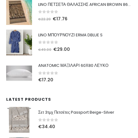
LINO ΠΕΤΣΕΤΑ ΘΑΛΑΣΣΗΣ AFRICAN BROWN 86X160
0
out of 5
Original
Η
€
17.76
€
22.20
price
τρέχουσα
was:
τιμή
LINO ΜΠΟΥΡΝΟΥΖΙ ERMA DBLUE S
€22.20.
είναι:
€17.76.
0
out of 5
Original
Η
€
29.00
€
49.00
price
τρέχουσα
was:
τιμή
ANATOMIC ΜΑΞΙΛΑΡΙ 60Χ80 ΛΕΥΚΟ
€49.00.
είναι:
€29.00.
0
out of 5
€
17.20
LATEST PRODUCTS
Σετ 3τμχ Πετσέτες Passport Beige-Silver
0
out of 5
€
34.40