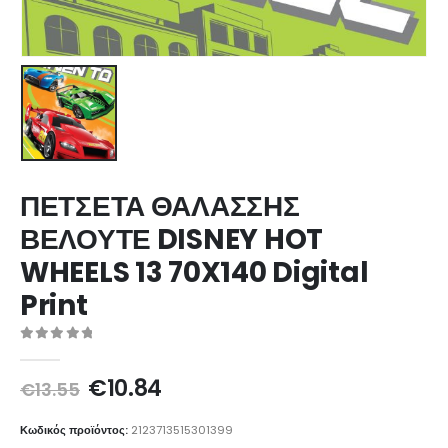
ΠΕΤΣΕΤΑ ΘΑΛΑΣΣΗΣ
ΒΕΛΟΥΤΕ DISNEY HOT
WHEELS 13 70X140 Digital
Print
0
out of 5
Original
Η
€
10.84
€
13.55
price
τρέχουσα
was:
τιμή
Κωδικός προϊόντος:
2123713515301399