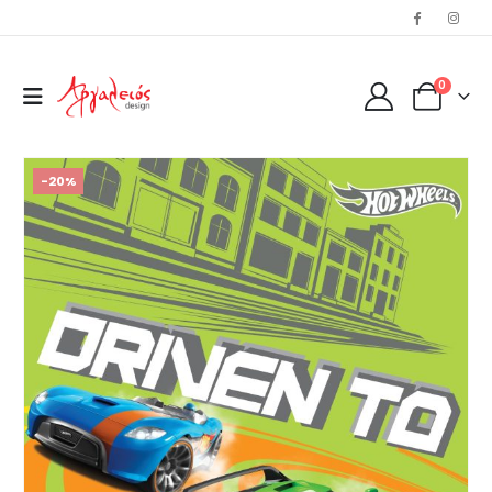
0
-20%