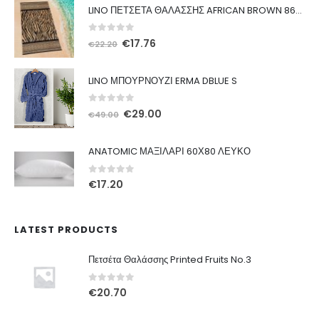
LINO ΠΕΤΣΕΤΑ ΘΑΛΑΣΣΗΣ AFRICAN BROWN 86X160
0
out of 5
Original
Η
€
17.76
€
22.20
price
τρέχουσα
was:
τιμή
LINO ΜΠΟΥΡΝΟΥΖΙ ERMA DBLUE S
€22.20.
είναι:
€17.76.
0
out of 5
Original
Η
€
29.00
€
49.00
price
τρέχουσα
was:
τιμή
ANATOMIC ΜΑΞΙΛΑΡΙ 60Χ80 ΛΕΥΚΟ
€49.00.
είναι:
€29.00.
0
out of 5
€
17.20
LATEST PRODUCTS
Πετσέτα Θαλάσσης Printed Fruits No.3
0
out of 5
€
20.70