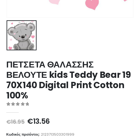
ΠΕΤΣΕΤΑ ΘΑΛΑΣΣΗΣ
ΒΕΛΟΥΤΕ kids Teddy Bear 19
70X140 Digital Print Cotton
100%
0
out of 5
Original
Η
€
13.56
€
16.95
price
τρέχουσα
was:
τιμή
Κωδικός προϊόντος:
2123713503301999