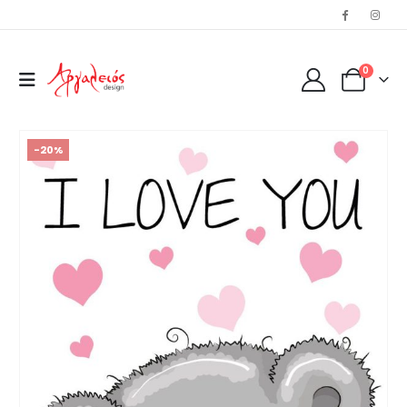
0
-20%