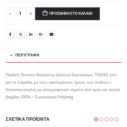
€16.95.
είναι:
€13.56.
ΠΡΟΣΘΉΚΗ ΣΤΟ ΚΑΛΆΘΙ
ΠΕΡΙΓΡΑΦΉ
Παιδική Πετσέτα Θαλάσσης βελουτέ διαστάσεων 70X140 cm
για τη παραλία, με τους αγαπημένους ήρωες των παιδιών.-
Κατασκευασμένη με απορροφητικά νήματα από αγνό και απαλό
βαμβάκι 100%.- Συσκευασία Polybag
ΣΧΕΤΙΚΆ ΠΡΟΪΌΝΤΑ