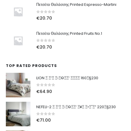
Πετσέτα Θαλάσσης Printed Espresso-Martini
0
out of 5
€
20.70
Πετσέτα Θαλάσσης Printed Fruits No.1
0
out of 5
€
20.70
TOP RATED PRODUCTS
LION Ξ Ξ‘Ξ Ξ›Ξ©ΞΞ‘ ΞΞΞΞ 160Ξ§230
0
out of 5
€
64.90
NEFELI-2 Ξ Ξ‘Ξ Ξ›Ξ©ΞΞ‘ Ξ¥Ξ Ξ•Ξ΅Ξ” 220Ξ§230
0
out of 5
€
71.00