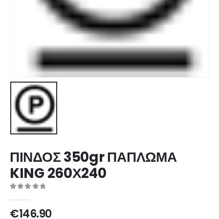
ΠΙΝΔΟΣ 350gr ΠΑΠΛΩΜΑ
KING 260Χ240
0
out of 5
€
146.90