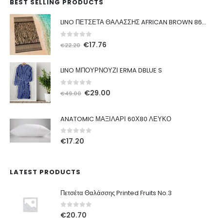
BEST SELLING PRODUCTS
LINO ΠΕΤΣΕΤΑ ΘΑΛΑΣΣΗΣ AFRICAN BROWN 86X160
0
out of 5
Original
Η
€
17.76
€
22.20
price
τρέχουσα
was:
τιμή
LINO ΜΠΟΥΡΝΟΥΖΙ ERMA DBLUE S
€22.20.
είναι:
€17.76.
0
out of 5
Original
Η
€
29.00
€
49.00
price
τρέχουσα
was:
τιμή
ANATOMIC ΜΑΞΙΛΑΡΙ 60Χ80 ΛΕΥΚΟ
€49.00.
είναι:
€29.00.
0
out of 5
€
17.20
LATEST PRODUCTS
Πετσέτα Θαλάσσης Printed Fruits No.3
0
out of 5
€
20.70