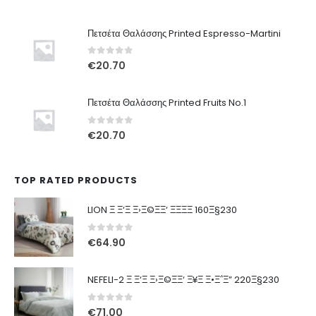
Πετσέτα Θαλάσσης Printed Espresso-Martini
0
out of 5
€
20.70
Πετσέτα Θαλάσσης Printed Fruits No.1
0
out of 5
€
20.70
TOP RATED PRODUCTS
LION Ξ Ξ‘Ξ Ξ›Ξ©ΞΞ‘ ΞΞΞΞ 160Ξ§230
0
out of 5
€
64.90
NEFELI-2 Ξ Ξ‘Ξ Ξ›Ξ©ΞΞ‘ Ξ¥Ξ Ξ•Ξ΅Ξ” 220Ξ§230
0
out of 5
€
71.00