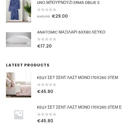
LINO ΜΠΟΥΡΝΟΥΖΙ ERMA DBLUE S
€22.20.
είναι:
€17.76.
0
out of 5
Original
Η
€
29.00
€
49.00
price
τρέχουσα
was:
τιμή
ANATOMIC ΜΑΞΙΛΑΡΙ 60Χ80 ΛΕΥΚΟ
€49.00.
είναι:
€29.00.
0
out of 5
€
17.20
LATEST PRODUCTS
KELLY ΣΕΤ ΣΕΝΤ ΛΑΣΤ ΜΟΝΟ 170Χ260 3ΤΕΜ
0
out of 5
€
45.80
KELLY ΣΕΤ ΣΕΝΤ ΛΑΣΤ ΜΟΝΟ 170Χ260 3ΤΕΜ Ε
0
out of 5
€
45.80