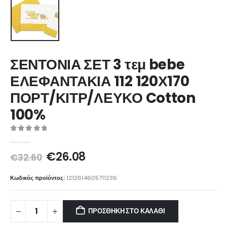
ΣΕΝΤΟΝΙΑ ΣΕΤ 3 τεμ bebe
ΕΛΕΦΑΝΤΑΚΙΑ 112 120Χ170
ΠΟΡΤ/ΚΙΤΡ/ΛΕΥΚΟ Cotton
100%
0
out of 5
Original
Η
€
26.08
€
32.60
price
τρέχουσα
was:
τιμή
Κωδικός προϊόντος:
1212614605711236
€32.60.
είναι:
€26.08.
ΠΡΟΣΘΉΚΗ ΣΤΟ ΚΑΛΆΘΙ