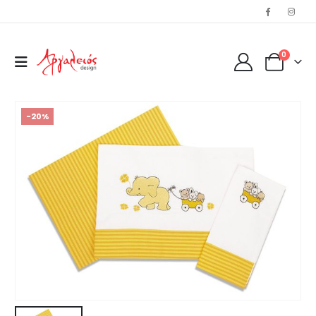
0
-20%