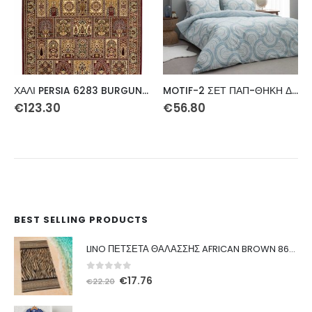
ΧΑΛΙ PERSIA 6283 BURGUNDY ΜΕ ΚΡΟΣΣΙ – 160X230 NewPlan
MOTIF-2 ΣΕΤ ΠΑΠ-ΘΗΚΗ ΔΙΠΛΗ 200Χ240 3ΤΕΜ
€
123.30
€
56.80
α
BEST SELLING PRODUCTS
LINO ΠΕΤΣΕΤΑ ΘΑΛΑΣΣΗΣ AFRICAN BROWN 86X160
0
out of 5
Original
Η
€
17.76
€
22.20
price
τρέχουσα
was:
τιμή