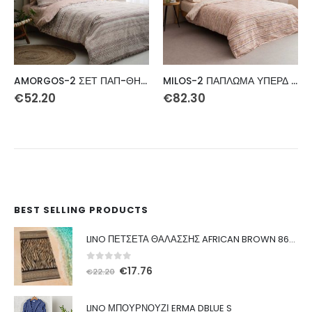
MILOS-2 ΠΑΠΛΩΜΑ ΥΠΕΡΔ 220Χ230
ZELMA-1 ΣΕΤ ΠΑΠ-ΘΗΚΗ ΥΠΕΡ 230Χ240 3ΤΕΜ
€
82.30
€
60.80
BEST SELLING PRODUCTS
LINO ΠΕΤΣΕΤΑ ΘΑΛΑΣΣΗΣ AFRICAN BROWN 86X160
0
out of 5
Original
Η
€
17.76
€
22.20
price
τρέχουσα
was:
τιμή
LINO ΜΠΟΥΡΝΟΥΖΙ ERMA DBLUE S