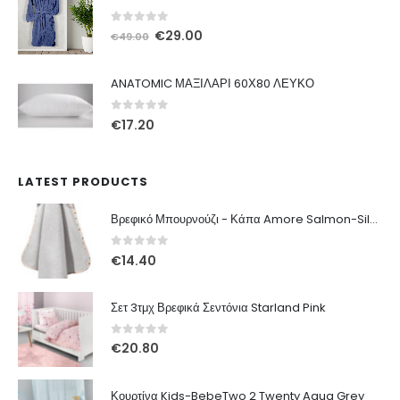
€22.20.
είναι:
€17.76.
0
out of 5
Original
Η
€
29.00
€
49.00
price
τρέχουσα
was:
τιμή
ANATOMIC ΜΑΞΙΛΑΡΙ 60Χ80 ΛΕΥΚΟ
€49.00.
είναι:
€29.00.
0
out of 5
€
17.20
LATEST PRODUCTS
Βρεφικό Μπουρνούζι - Κάπα Amore Salmon-Silver
0
out of 5
€
14.40
Σετ 3τμχ Βρεφικά Σεντόνια Starland Pink
0
out of 5
€
20.80
Κουρτίνα Kids-BebeTwo 2 Twenty Aqua Grey