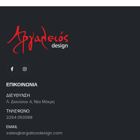
ΕΠΙΚΟΙΝΩΝΙΑ
ΔΙΕΥΘΥΝΣΗ:
Λ. Διονύσου 4, Νέα Μάκρη
ΤΗΛΕΦΩΝΟ:
2294 050088
EMAIL:
sales@argaliosdesign.com