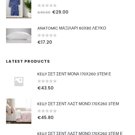
€22.20.
είναι:
€17.76.
0
out of 5
Original
Η
€
29.00
€
49.00
price
τρέχουσα
was:
τιμή
ANATOMIC ΜΑΞΙΛΑΡΙ 60Χ80 ΛΕΥΚΟ
€49.00.
είναι:
€29.00.
0
out of 5
€
17.20
LATEST PRODUCTS
KELLY ΣΕΤ ΣΕΝΤ ΜΟΝΑ 170Χ260 3ΤΕΜ Ε
0
out of 5
€
43.50
KELLY ΣΕΤ ΣΕΝΤ ΛΑΣΤ ΜΟΝΟ 170Χ260 3ΤΕΜ
0
out of 5
€
45.80
KELLY ΣΕΤ ΣΕΝΤ ΛΑΣΤ ΜΟΝΟ 170Χ260 3ΤΕΜ Ε