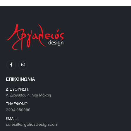
ΕΠΙΚΟΙΝΩΝΙΑ
ΔΙΕΥΘΥΝΣΗ:
Λ. Διονύσου 4, Νέα Μάκρη
ΤΗΛΕΦΩΝΟ:
2294 050088
EMAIL:
sales@argaliosdesign.com