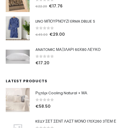
0
out of 5
Original
Η
€
17.76
€
22.20
price
τρέχουσα
was:
τιμή
LINO ΜΠΟΥΡΝΟΥΖΙ ERMA DBLUE S
€22.20.
είναι:
€17.76.
0
out of 5
Original
Η
€
29.00
€
49.00
price
τρέχουσα
was:
τιμή
ANATOMIC ΜΑΞΙΛΑΡΙ 60Χ80 ΛΕΥΚΟ
€49.00.
είναι:
€29.00.
0
out of 5
€
17.20
LATEST PRODUCTS
Ριχτάρι Cooling Natural + ΜΑ.
0
out of 5
€
58.50
KELLY ΣΕΤ ΣΕΝΤ ΛΑΣΤ ΜΟΝΟ 170Χ260 3ΤΕΜ Ε