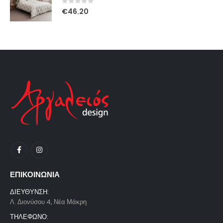
0
out of 5
€
46.20
ΕΠΙΚΟΙΝΩΝΙΑ
ΔΙΕΥΘΥΝΣΗ:
Λ. Διονύσου 4, Νέα Μάκρη
ΤΗΛΕΦΩΝΟ: