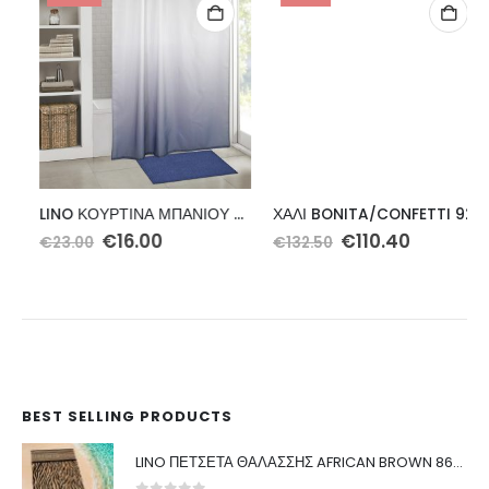
LINO ΚΟΥΡΤΙΝΑ ΜΠΑΝΙΟΥ NOMBRE DBLUE 180X200
ΧΑΛΙ BONITA/CONFETTI 925B – 160X230 NewPlan
Original
Η
Original
Η
€
16.00
€
110.40
€
23.00
€
132.50
price
τρέχουσα
price
τρέχουσα
was:
τιμή
was:
τιμή
€23.00.
είναι:
€132.50.
είναι:
€16.00.
€110.40.
BEST SELLING PRODUCTS
LINO ΠΕΤΣΕΤΑ ΘΑΛΑΣΣΗΣ AFRICAN BROWN 86X160