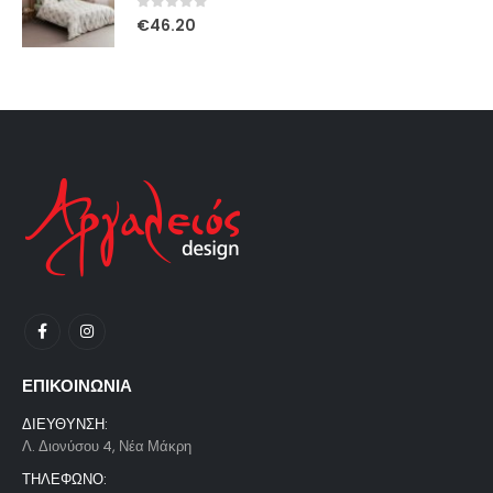
0
out of 5
€
46.20
ΕΠΙΚΟΙΝΩΝΙΑ
ΔΙΕΥΘΥΝΣΗ:
Λ. Διονύσου 4, Νέα Μάκρη
ΤΗΛΕΦΩΝΟ: