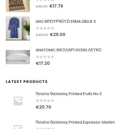
0
out of 5
Original
Η
€
17.76
€
22.20
price
τρέχουσα
was:
τιμή
LINO ΜΠΟΥΡΝΟΥΖΙ ERMA DBLUE S
€22.20.
είναι:
€17.76.
0
out of 5
Original
Η
€
29.00
€
49.00
price
τρέχουσα
was:
τιμή
ANATOMIC ΜΑΞΙΛΑΡΙ 60Χ80 ΛΕΥΚΟ
€49.00.
είναι:
€29.00.
0
out of 5
€
17.20
LATEST PRODUCTS
Πετσέτα Θαλάσσης Printed Fruits No.3
0
out of 5
€
20.70
Πετσέτα Θαλάσσης Printed Espresso-Martini