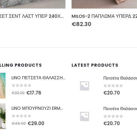
 ΠΑΠΛΩΜΑ ΥΠΕΡΔ 220Χ230
€
60.80
ELLING PRODUCTS
LATEST PRODUCTS
LINO ΠΕΤΣΕΤΑ ΘΑΛΑΣΣΗΣ AFRICAN BROWN 86X160
0
out of 5
0
out of 5
Original
Η
€
17.76
€
20.70
€
22.20
price
τρέχουσα
was:
τιμή
LINO ΜΠΟΥΡΝΟΥΖΙ ERMA DBLUE S
€22.20.
είναι:
€17.76.
0
out of 5
0
out of 5
Original
Η
€
29.00
€
20.70
€
49.00
price
τρέχουσα