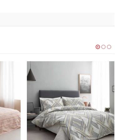
-30%
-20%