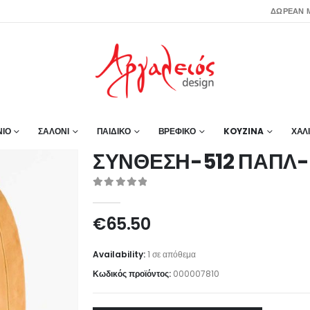
ΔΩΡΕΑΝ Μ
ΙΟ
ΣΑΛΟΝΙ
ΠΑΙΔΙΚΟ
ΒΡΕΦΙΚΟ
KOYZINA
ΧΑΛ
ΣΥΝΘΕΣΗ-512 ΠΑΠΛ-
0
out of 5
€
65.50
Availability:
1 σε απόθεμα
Κωδικός προϊόντος:
000007810