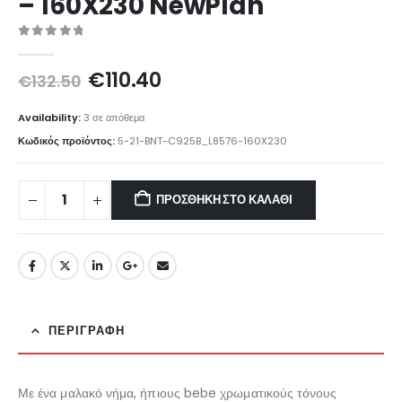
– 160X230 NewPlan
0
out of 5
Original
Η
€
110.40
€
132.50
price
τρέχουσα
was:
τιμή
Availability:
3 σε απόθεμα
€132.50.
είναι:
Κωδικός προϊόντος:
5-21-BNT-C925B_L8576-160X230
€110.40.
ΠΡΟΣΘΉΚΗ ΣΤΟ ΚΑΛΆΘΙ
ΠΕΡΙΓΡΑΦΉ
Με ένα μαλακό νήμα, ήπιους bebe χρωματικούς τόνους