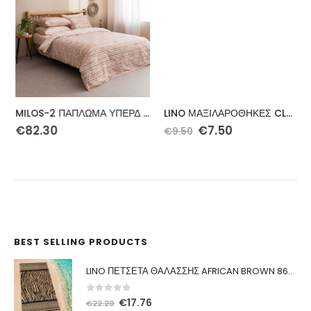
MILOS-2 ΠΑΠΛΩΜΑ ΥΠΕΡΔ 220Χ230
LINO ΜΑΞΙΛΑΡΟΘΗΚΕΣ CLARO MAUVE 50X70
Original
Η
€
82.30
€
7.50
€
9.50
price
τρέχουσα
was:
τιμή
€9.50.
είναι:
€7.50.
BEST SELLING PRODUCTS
LINO ΠΕΤΣΕΤΑ ΘΑΛΑΣΣΗΣ AFRICAN BROWN 86X160
0
out of 5
Original
Η
€
17.76
€
22.20