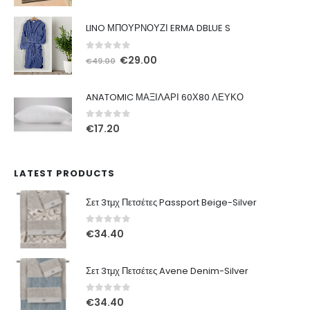
price
τρέχουσα
was:
τιμή
LINO ΜΠΟΥΡΝΟΥΖΙ ERMA DBLUE S
€22.20.
είναι:
€17.76.
0
out of 5
Original
Η
€
29.00
€
49.00
price
τρέχουσα
was:
τιμή
ANATOMIC ΜΑΞΙΛΑΡΙ 60Χ80 ΛΕΥΚΟ
€49.00.
είναι:
€29.00.
0
out of 5
€
17.20
LATEST PRODUCTS
Σετ 3τμχ Πετσέτες Passport Beige-Silver
0
out of 5
€
34.40
Σετ 3τμχ Πετσέτες Avene Denim-Silver
0
out of 5
€
34.40