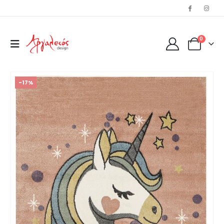
0
-17%