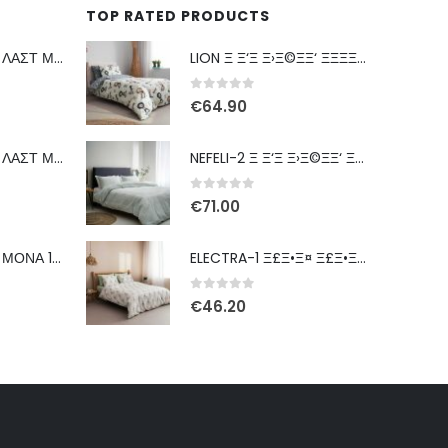
TOP RATED PRODUCTS
KELLY ΣΕΤ ΣΕΝΤ ΛΑΣΤ ΜΟΝΟ 170Χ260 3ΤΕΜ
LION Ξ Ξ‘Ξ Ξ›Ξ©ΞΞ‘ ΞΞΞΞ 160Ξ§230
0
out of 5
€
64.90
KELLY ΣΕΤ ΣΕΝΤ ΛΑΣΤ ΜΟΝΟ 170Χ260 3ΤΕΜ Ε
NEFELI-2 Ξ Ξ‘Ξ Ξ›Ξ©ΞΞ‘ Ξ¥Ξ Ξ•Ξ΅Ξ” 220Ξ§230
0
out of 5
€
71.00
KELLY ΣΕΤ ΣΕΝΤ ΜΟΝΑ 170Χ260 3ΤΕΜ Ε
ELECTRA-1 Ξ£Ξ•Ξ¤ Ξ£Ξ•ΞΞ¤ Ξ›Ξ‘Ξ£Ξ¤ ΞΞΞΞ 170Ξ§260 3Ξ¤Ξ•Ξ
0
out of 5
€
46.20