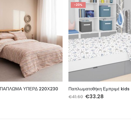
-11%
Παπλωματοθήκη Εμπριμέ kids Elephant 074 160X240 White-Sky Blue 100% Cotton Flannel
riginal
Η
Original
Η
€
33.28
€
185.60
€
208.80
rice
τρέχουσα
price
τρέχου
was:
τιμή
was:
τιμή
41.60.
είναι:
€208.80.
είναι:
€33.28.
€185.60