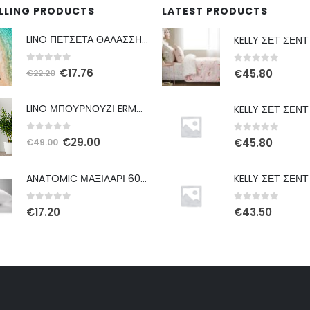
ELLING PRODUCTS
LATEST PRODUCTS
LINO ΠΕΤΣΕΤΑ ΘΑΛΑΣΣΗΣ AFRICAN BROWN 86X160
0
out of 5
0
out of 5
Original
Η
€
17.76
€
45.80
€
22.20
price
τρέχουσα
was:
τιμή
LINO ΜΠΟΥΡΝΟΥΖΙ ERMA DBLUE S
€22.20.
είναι:
€17.76.
0
out of 5
0
out of 5
Original
Η
€
29.00
€
45.80
€
49.00
price
τρέχουσα
was:
τιμή
ANATOMIC ΜΑΞΙΛΑΡΙ 60Χ80 ΛΕΥΚΟ
€49.00.
είναι:
€29.00.
0
out of 5
0
out of 5
€
17.20
€
43.50