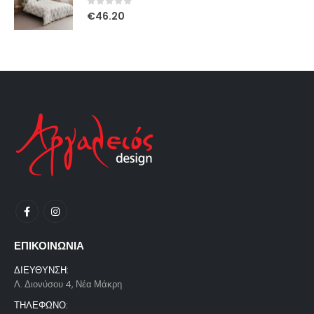
0
out of 5
€
46.20
ΕΠΙΚΟΙΝΩΝΙΑ
ΔΙΕΥΘΥΝΣΗ:
Λ. Διονύσου 4, Νέα Μάκρη
ΤΗΛΕΦΩΝΟ: