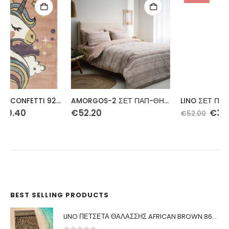
AMORGOS-2 ΣΕΤ ΠΑΠ-ΘΗΚΗ ΔΙΠΛΗ 200Χ240 3ΤΕΜ
LINO ΣΕΤ ΠΑΠΛΩΜΑΤΟΘΗΚΗ REVON HONEY FLANNEL 160Χ240
Original
Η
€
52.20
€
36.40
€
52.00
α
price
τρέχουσα
was:
τιμή
€52.00.
είναι:
€36.40.
BEST SELLING PRODUCTS
LINO ΠΕΤΣΕΤΑ ΘΑΛΑΣΣΗΣ AFRICAN BROWN 86X160