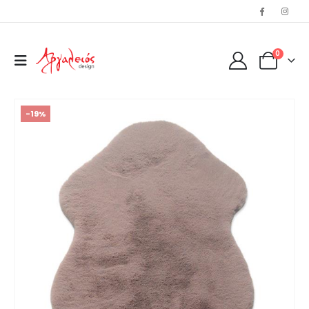
0
-19%