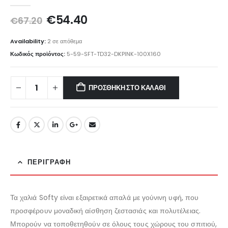
0
out of 5
Original
Η
€
54.40
€
67.20
price
τρέχουσα
was:
τιμή
Availability:
2 σε απόθεμα
€67.20.
είναι:
Κωδικός προϊόντος:
5-59-SFT-TD32-DKPINK-100X160
€54.40.
ΠΡΟΣΘΉΚΗ ΣΤΟ ΚΑΛΆΘΙ
ΠΕΡΙΓΡΑΦΉ
Τα χαλιά Softy είναι εξαιρετικά απαλά με γούνινη υφή, που
προσφέρουν μοναδική αίσθηση ζεστασιάς και πολυτέλειας.
Μπορούν να τοποθετηθούν σε όλους τους χώρους του σπιτιού,