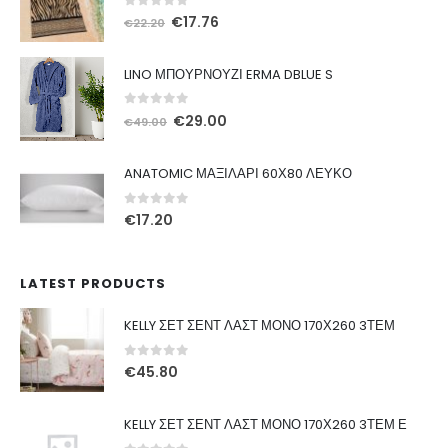
0
out of 5
Original
Η
€
17.76
€
22.20
price
τρέχουσα
was:
τιμή
LINO ΜΠΟΥΡΝΟΥΖΙ ERMA DBLUE S
€22.20.
είναι:
€17.76.
0
out of 5
Original
Η
€
29.00
€
49.00
price
τρέχουσα
was:
τιμή
ANATOMIC ΜΑΞΙΛΑΡΙ 60Χ80 ΛΕΥΚΟ
€49.00.
είναι:
€29.00.
0
out of 5
€
17.20
LATEST PRODUCTS
KELLY ΣΕΤ ΣΕΝΤ ΛΑΣΤ ΜΟΝΟ 170Χ260 3ΤΕΜ
0
out of 5
€
45.80
KELLY ΣΕΤ ΣΕΝΤ ΛΑΣΤ ΜΟΝΟ 170Χ260 3ΤΕΜ Ε