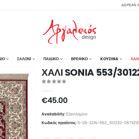
ΔΩΡΕΑΝ Μ
ΙΟ
ΣΑΛΟΝΙ
ΠΑΙΔΙΚΟ
ΒΡΕΦΙΚΟ
KOYZINA
ΧΑΛ
ΧΑΛΙ SONIA 553/3012
0
out of 5
€
45.00
Availability:
Εξαντλημένο
Κωδικός προϊόντος:
5-05-SΟΝ-553_301220-067X21