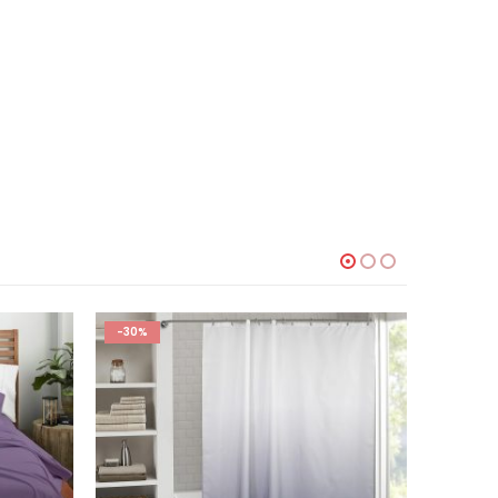
-30%
-20%