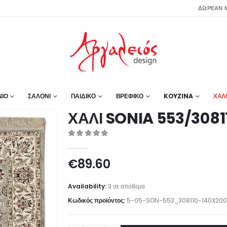
ΔΩΡΕΑΝ Μ
ΙΟ
ΣΑΛΟΝΙ
ΠΑΙΔΙΚΟ
ΒΡΕΦΙΚΟ
KOYZINA
ΧΑΛ
ΧΑΛΙ SONIA 553/3081
0
out of 5
€
89.60
Availability:
3 σε απόθεμα
Κωδικός προϊόντος:
5-05-SΟΝ-553_308110-140X200