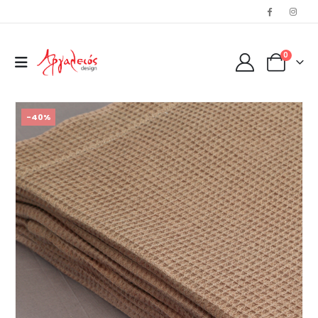
0
-40%