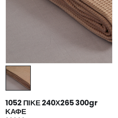
1052 ΠΙΚΕ 240Χ265 300gr
ΚΑΦΕ