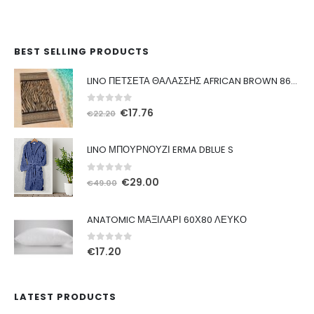
BEST SELLING PRODUCTS
LINO ΠΕΤΣΕΤΑ ΘΑΛΑΣΣΗΣ AFRICAN BROWN 86X160
0
out of 5
Original
Η
€
17.76
€
22.20
price
τρέχουσα
was:
τιμή
LINO ΜΠΟΥΡΝΟΥΖΙ ERMA DBLUE S
€22.20.
είναι:
€17.76.
0
out of 5
Original
Η
€
29.00
€
49.00
price
τρέχουσα
was:
τιμή
ANATOMIC ΜΑΞΙΛΑΡΙ 60Χ80 ΛΕΥΚΟ
€49.00.
είναι:
€29.00.
0
out of 5
€
17.20
LATEST PRODUCTS