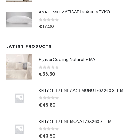
price
τρέχουσα
was:
τιμή
ANATOMIC ΜΑΞΙΛΑΡΙ 60Χ80 ΛΕΥΚΟ
€49.00.
είναι:
€29.00.
0
out of 5
€
17.20
LATEST PRODUCTS
Ριχτάρι Cooling Natural + ΜΑ.
0
out of 5
€
58.50
KELLY ΣΕΤ ΣΕΝΤ ΛΑΣΤ ΜΟΝΟ 170Χ260 3ΤΕΜ Ε
0
out of 5
€
45.80
KELLY ΣΕΤ ΣΕΝΤ ΜΟΝΑ 170Χ260 3ΤΕΜ Ε
0
out of 5
€
43.50