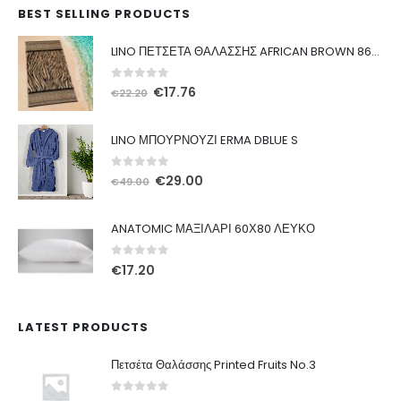
BEST SELLING PRODUCTS
LINO ΠΕΤΣΕΤΑ ΘΑΛΑΣΣΗΣ AFRICAN BROWN 86X160
0
out of 5
Original
Η
€
17.76
€
22.20
price
τρέχουσα
was:
τιμή
LINO ΜΠΟΥΡΝΟΥΖΙ ERMA DBLUE S
€22.20.
είναι:
€17.76.
0
out of 5
Original
Η
€
29.00
€
49.00
price
τρέχουσα
was:
τιμή
ANATOMIC ΜΑΞΙΛΑΡΙ 60Χ80 ΛΕΥΚΟ
€49.00.
είναι:
€29.00.
0
out of 5
€
17.20
LATEST PRODUCTS
Πετσέτα Θαλάσσης Printed Fruits No.3
0
out of 5