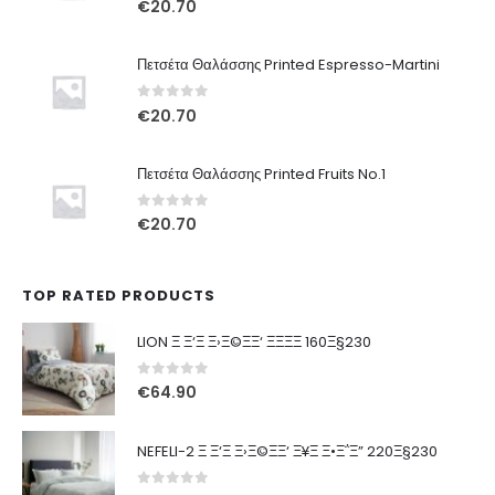
€
20.70
Πετσέτα Θαλάσσης Printed Espresso-Martini
0
out of 5
€
20.70
Πετσέτα Θαλάσσης Printed Fruits No.1
0
out of 5
€
20.70
TOP RATED PRODUCTS
LION Ξ Ξ‘Ξ Ξ›Ξ©ΞΞ‘ ΞΞΞΞ 160Ξ§230
0
out of 5
€
64.90
NEFELI-2 Ξ Ξ‘Ξ Ξ›Ξ©ΞΞ‘ Ξ¥Ξ Ξ•Ξ΅Ξ” 220Ξ§230