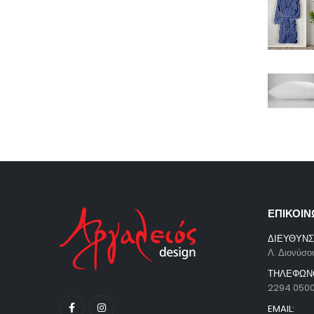
ΕΠΙΚΟΙΝ
ΔΙΕΥΘΥΝΣ
Λ. Διονύσο
ΤΗΛΕΦΩΝ
2294 050
EMAIL: