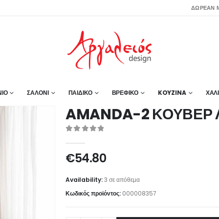
ΔΩΡΕΑΝ Μ
ΙΟ
ΣΑΛΟΝΙ
ΠΑΙΔΙΚΟ
ΒΡΕΦΙΚΟ
KOYZINA
ΧΑΛ
AMANDA-2 ΚΟΥΒΕΡ Λ
0
out of 5
€
54.80
Availability:
3 σε απόθεμα
Κωδικός προϊόντος:
000008357