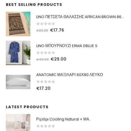
BEST SELLING PRODUCTS
LINO ΠΕΤΣΕΤΑ ΘΑΛΑΣΣΗΣ AFRICAN BROWN 86X160
0
out of 5
Original
Η
€
17.76
€
22.20
price
τρέχουσα
was:
τιμή
LINO ΜΠΟΥΡΝΟΥΖΙ ERMA DBLUE S
€22.20.
είναι:
€17.76.
0
out of 5
Original
Η
€
29.00
€
49.00
price
τρέχουσα
was:
τιμή
ANATOMIC ΜΑΞΙΛΑΡΙ 60Χ80 ΛΕΥΚΟ
€49.00.
είναι:
€29.00.
0
out of 5
€
17.20
LATEST PRODUCTS
Ριχτάρι Cooling Natural + ΜΑ.
0
out of 5