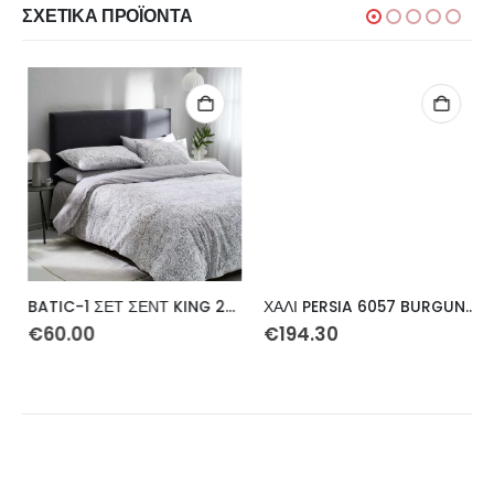
ΣΧΕΤΙΚΆ ΠΡΟΪΌΝΤΑ
BATIC-1 ΣΕΤ ΣΕΝΤ KING 270Χ270 4ΤΕΜ
ΧΑΛΙ PERSIA 6057 BURGUNDY ΜΕ ΚΡΟΣΣΙ – 200X290 NewPlan
€
60.00
€
194.30