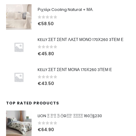
Ριχτάρι Cooling Natural + ΜΑ.
0
out of 5
€
58.50
KELLY ΣΕΤ ΣΕΝΤ ΛΑΣΤ ΜΟΝΟ 170Χ260 3ΤΕΜ Ε
0
out of 5
€
45.80
KELLY ΣΕΤ ΣΕΝΤ ΜΟΝΑ 170Χ260 3ΤΕΜ Ε
0
out of 5
€
43.50
TOP RATED PRODUCTS
LION Ξ Ξ‘Ξ Ξ›Ξ©ΞΞ‘ ΞΞΞΞ 160Ξ§230
0
out of 5
€
64.90