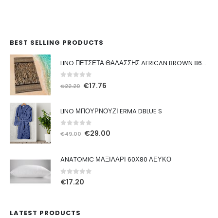
BEST SELLING PRODUCTS
LINO ΠΕΤΣΕΤΑ ΘΑΛΑΣΣΗΣ AFRICAN BROWN 86X160
0
out of 5
Original
Η
€
17.76
€
22.20
price
τρέχουσα
was:
τιμή
LINO ΜΠΟΥΡΝΟΥΖΙ ERMA DBLUE S
€22.20.
είναι:
€17.76.
0
out of 5
Original
Η
€
29.00
€
49.00
price
τρέχουσα
was:
τιμή
ANATOMIC ΜΑΞΙΛΑΡΙ 60Χ80 ΛΕΥΚΟ
€49.00.
είναι:
€29.00.
0
out of 5
€
17.20
LATEST PRODUCTS