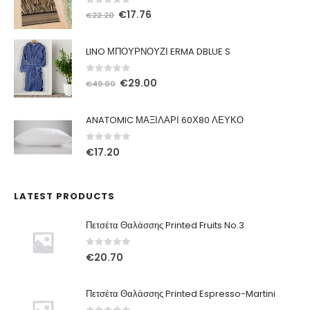
0
out of 5
Original
Η
€
17.76
€
22.20
price
τρέχουσα
was:
τιμή
LINO ΜΠΟΥΡΝΟΥΖΙ ERMA DBLUE S
€22.20.
είναι:
€17.76.
0
out of 5
Original
Η
€
29.00
€
49.00
price
τρέχουσα
was:
τιμή
ANATOMIC ΜΑΞΙΛΑΡΙ 60Χ80 ΛΕΥΚΟ
€49.00.
είναι:
€29.00.
0
out of 5
€
17.20
LATEST PRODUCTS
Πετσέτα Θαλάσσης Printed Fruits No.3
0
out of 5
€
20.70
Πετσέτα Θαλάσσης Printed Espresso-Martini