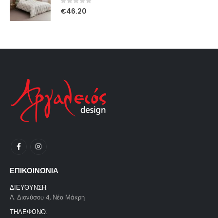
0
out of 5
€
46.20
ΕΠΙΚΟΙΝΩΝΙΑ
ΔΙΕΥΘΥΝΣΗ:
Λ. Διονύσου 4, Νέα Μάκρη
ΤΗΛΕΦΩΝΟ: