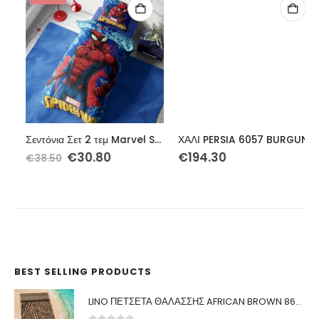
Σεντόνια Σετ 2 τεμ Marvel Spider-Man 712 160X240 Electric Blue 100% Cotton
ΧΑΛΙ PERSIA 6057 BURGUNDY ΜΕ ΚΡΟΣΣΙ – 200X290 NewPlan
Original
Η
€
30.80
€
194.30
€
38.50
price
τρέχουσα
was:
τιμή
€38.50.
είναι:
€30.80.
BEST SELLING PRODUCTS
LINO ΠΕΤΣΕΤΑ ΘΑΛΑΣΣΗΣ AFRICAN BROWN 86X160