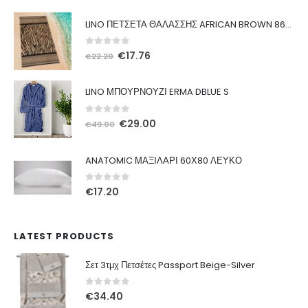
LINO ΠΕΤΣΕΤΑ ΘΑΛΑΣΣΗΣ AFRICAN BROWN 86X160
0
out of 5
Original
Η
€
17.76
€
22.20
price
τρέχουσα
was:
τιμή
LINO ΜΠΟΥΡΝΟΥΖΙ ERMA DBLUE S
€22.20.
είναι:
€17.76.
0
out of 5
Original
Η
€
29.00
€
49.00
price
τρέχουσα
was:
τιμή
ANATOMIC ΜΑΞΙΛΑΡΙ 60Χ80 ΛΕΥΚΟ
€49.00.
είναι:
€29.00.
0
out of 5
€
17.20
LATEST PRODUCTS
Σετ 3τμχ Πετσέτες Passport Beige-Silver
0
out of 5
€
34.40