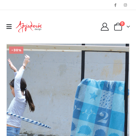
0
-30%