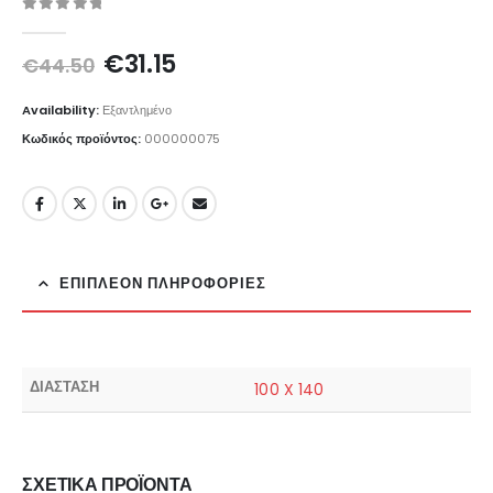
0
out of 5
Original
Η
€
31.15
€
44.50
price
τρέχουσα
was:
τιμή
Availability:
Εξαντλημένο
€44.50.
είναι:
Κωδικός προϊόντος:
000000075
€31.15.
ΕΠΙΠΛΈΟΝ ΠΛΗΡΟΦΟΡΊΕΣ
ΔΙΑΣΤΑΣΗ
100 X 140
ΣΧΕΤΙΚΆ ΠΡΟΪΌΝΤΑ