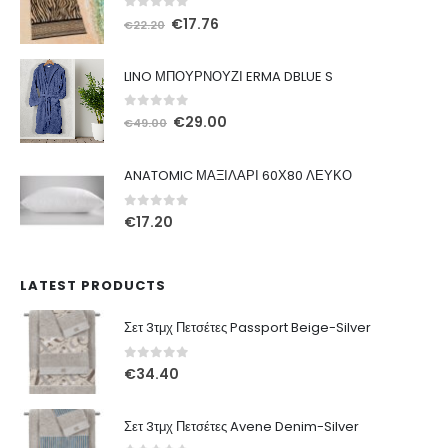
0
out of 5
Original
Η
€
17.76
€
22.20
price
τρέχουσα
was:
τιμή
LINO ΜΠΟΥΡΝΟΥΖΙ ERMA DBLUE S
€22.20.
είναι:
€17.76.
0
out of 5
Original
Η
€
29.00
€
49.00
price
τρέχουσα
was:
τιμή
ANATOMIC ΜΑΞΙΛΑΡΙ 60Χ80 ΛΕΥΚΟ
€49.00.
είναι:
€29.00.
0
out of 5
€
17.20
LATEST PRODUCTS
Σετ 3τμχ Πετσέτες Passport Beige-Silver
0
out of 5
€
34.40
Σετ 3τμχ Πετσέτες Avene Denim-Silver