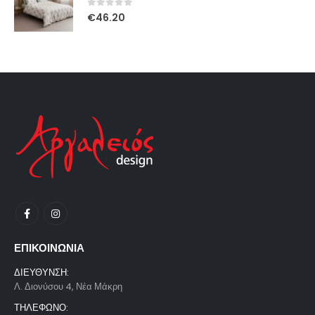
0
out of 5
€
46.20
ΕΠΙΚΟΙΝΩΝΙΑ
ΔΙΕΥΘΥΝΣΗ:
Λ. Διονύσου 4, Νέα Μάκρη
ΤΗΛΕΦΩΝΟ: