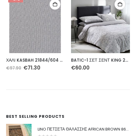
ΧΑΛΙ KASBAH 21844/604 ΣΤΟΚ Π.Χ. – 141X230 NewPlan
BATIC-1 ΣΕΤ ΣΕΝΤ KING 270Χ270 4ΤΕΜ
Original
Η
€
71.30
€
60.00
€
97.90
price
τρέχουσα
was:
τιμή
€97.90.
είναι:
€71.30.
BEST SELLING PRODUCTS
LINO ΠΕΤΣΕΤΑ ΘΑΛΑΣΣΗΣ AFRICAN BROWN 86X160