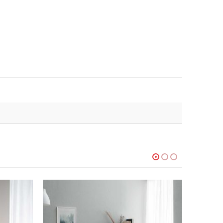
-20%
-11%