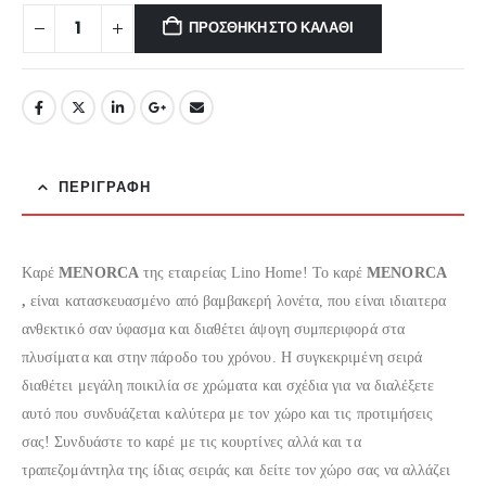
€5.95.
ΠΡΟΣΘΉΚΗ ΣΤΟ ΚΑΛΆΘΙ
ΠΕΡΙΓΡΑΦΉ
Kαρέ
MENORCA
της εταιρείας Lino Home! To καρέ
MENORCA
,
είναι κατασκευασμένo από βαμβακερή λονέτα, που είναι ιδιαιτερα
ανθεκτικό σαν ύφασμα και διαθέτει άψογη συμπεριφορά στα
πλυσίματα και στην πάροδο του χρόνου. Η συγκεκριμένη σειρά
διαθέτει μεγάλη ποικιλία σε χρώματα και σχέδια για να διαλέξετε
αυτό που συνδυάζεται καλύτερα με τον χώρο και τις προτιμήσεις
σας! Συνδυάστε το καρέ με τις κουρτίνες αλλά και τα
τραπεζομάντηλα της ίδιας σειράς και δείτε τον χώρο σας να αλλάζει