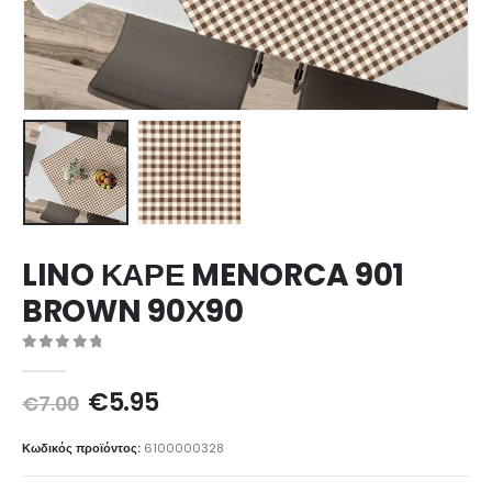
LINO ΚΑΡΕ MENORCA 901
BROWN 90Χ90
0
out of 5
Original
Η
€
5.95
€
7.00
price
τρέχουσα
was:
τιμή
Κωδικός προϊόντος:
6100000328
€7.00.
είναι: