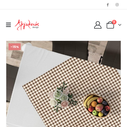
0
-15%