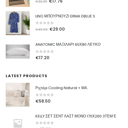
Original
Η
€
17.76
€
22.20
price
τρέχουσα
was:
τιμή
LINO ΜΠΟΥΡΝΟΥΖΙ ERMA DBLUE S
€22.20.
είναι:
€17.76.
0
out of 5
Original
Η
€
29.00
€
49.00
price
τρέχουσα
was:
τιμή
ANATOMIC ΜΑΞΙΛΑΡΙ 60Χ80 ΛΕΥΚΟ
€49.00.
είναι:
€29.00.
0
out of 5
€
17.20
LATEST PRODUCTS
Ριχτάρι Cooling Natural + ΜΑ.
0
out of 5
€
58.50
KELLY ΣΕΤ ΣΕΝΤ ΛΑΣΤ ΜΟΝΟ 170Χ260 3ΤΕΜ Ε
0
out of 5