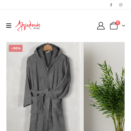
0
-30%