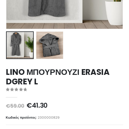
LINO ΜΠΟΥΡΝΟΥΖΙ ERASIA
DGREY L
0
out of 5
Original
Η
€
41.30
€
59.00
price
τρέχουσα
was:
τιμή
Κωδικός προϊόντος:
2300000829
€59.00.
είναι: