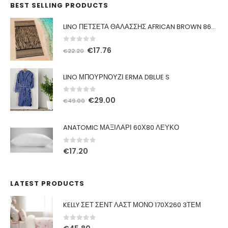
BEST SELLING PRODUCTS
LINO ΠΕΤΣΕΤΑ ΘΑΛΑΣΣΗΣ AFRICAN BROWN 86X160
0
out of 5
Original
Η
€
17.76
€
22.20
price
τρέχουσα
was:
τιμή
LINO ΜΠΟΥΡΝΟΥΖΙ ERMA DBLUE S
€22.20.
είναι:
€17.76.
0
out of 5
Original
Η
€
29.00
€
49.00
price
τρέχουσα
was:
τιμή
ANATOMIC ΜΑΞΙΛΑΡΙ 60Χ80 ΛΕΥΚΟ
€49.00.
είναι:
€29.00.
0
out of 5
€
17.20
LATEST PRODUCTS
KELLY ΣΕΤ ΣΕΝΤ ΛΑΣΤ ΜΟΝΟ 170Χ260 3ΤΕΜ
0
out of 5