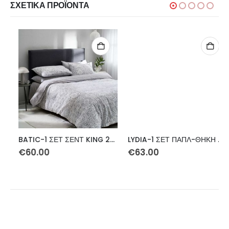
ΣΧΕΤΙΚΆ ΠΡΟΪΌΝΤΑ
BATIC-1 ΣΕΤ ΣΕΝΤ KING 270Χ270 4ΤΕΜ
LYDIA-1 ΣΕΤ ΠΑΠΛ-ΘΗΚΗ ΜΟΝΟ 170Χ240 2TEM (ΚΟΥΤΙ)
€
60.00
€
63.00