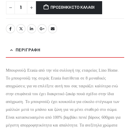
€41.30.
ΠΡΟΣΘΉΚΗ ΣΤΟ ΚΑΛΆΘΙ
ΠΕΡΙΓΡΑΦΉ
Μπουρνούζι Erasia από την νέα συλλογή της εταιρείας Lino Home.
Το μπουρνούζι της σειράς Erasia διατίθεται σε 8 μοναδικές
αποχρώσεις για να επιλέξετε αυτή που σας ταιριάζει καλύτερα ενώ
στην επιφάνειά του έχει διακριτικό ζακάρ πουά σχέδιο στην ίδια
απόχρωση. Το μπουρνούζι έχει κουκούλα για εύκολο στέγνωμα των
μαλλιών μετά το μπάνιο και ζώνη για να μένει σταθερό στο σώμα.
Είναι κατασκευασμένο από 100% βαμβάκι πενιέ βάρους 600gsm για
μέγιστη απορροφητικότητα και απαλότητα. Τα ανεξίτηλα χρώματα