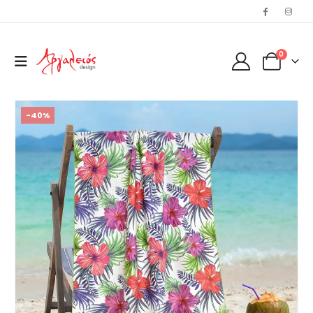
0
-40%