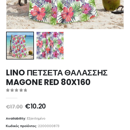
LINO ΠΕΤΣΕΤΑ ΘΑΛΑΣΣΗΣ
MAGONE RED 80X160
0
out of 5
Original
Η
€
10.20
€
17.00
price
τρέχουσα
was:
τιμή
Availability:
Εξαντλημένο
€17.00.
είναι:
Κωδικός προϊόντος:
2200000873