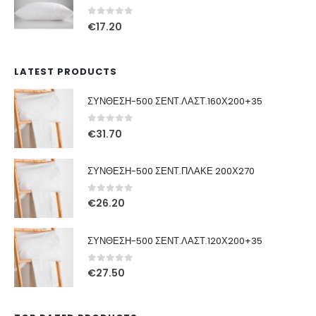
€49.00.
είναι:
€29.00.
0
out of 5
€
17.20
LATEST PRODUCTS
ΣΥΝΘΕΣΗ-500 ΣΕΝΤ.ΛΑΣΤ.160Χ200+35
0
out of 5
€
31.70
ΣΥΝΘΕΣΗ-500 ΣΕΝΤ.ΠΛΑΚΕ 200Χ270
0
out of 5
€
26.20
ΣΥΝΘΕΣΗ-500 ΣΕΝΤ.ΛΑΣΤ.120Χ200+35
0
out of 5
€
27.50