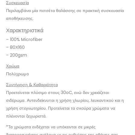
Συσκευασία
Περιλαμβάνει μία πετσέτα θαλάσσης σε πρακτική συσκευασία
αποθήκευσης.
Χαρακτηριστικά
– 100% Microfiber
– 80Χ160
– 200gsm
Χρώμα
Πολύχρωμο
Συντήρηση & Καθαριότητα
Προετείνεται πλύσιμο στους 30oC, ενώ δεν χρειάζεται
σιδέρωμα. Αντενδείκνυται η χρήση χλωρίου, λευκαντικού και η
χρήση στεγνωτηρίου. Προτείνεται τα σκούρα χρώματα να
πλένονται ξεχωριστά.
*Τα χρώματα ενδέχεται να υπόκεινται σε μικρές
διαφοροποιήσεις ανάλογα με τις ρυθμίσεις της οθόνης σας.