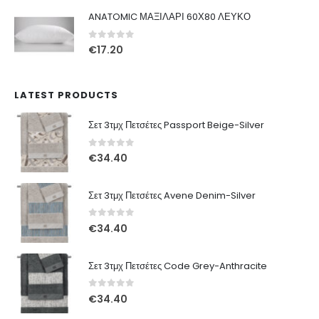
was:
τιμή
ANATOMIC ΜΑΞΙΛΑΡΙ 60Χ80 ΛΕΥΚΟ
€49.00.
είναι:
€29.00.
0
out of 5
€
17.20
LATEST PRODUCTS
Σετ 3τμχ Πετσέτες Passport Beige-Silver
0
out of 5
€
34.40
Σετ 3τμχ Πετσέτες Avene Denim-Silver
0
out of 5
€
34.40
Σετ 3τμχ Πετσέτες Code Grey-Anthracite
0
out of 5
€
34.40