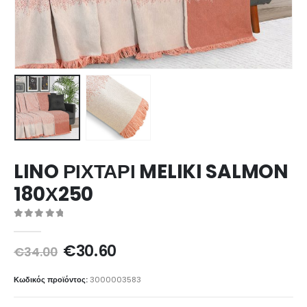
LINO ΡΙΧΤΑΡΙ MELIKI SALMON
180Χ250
0
out of 5
Original
Η
€
30.60
€
34.00
price
τρέχουσα
was:
τιμή
Κωδικός προϊόντος:
3000003583
€34.00.
είναι: