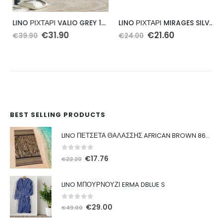
LINO ΡΙΧΤΑΡΙ VALIO GREY 180X250
LINO ΡΙΧΤΑΡΙ MIRAGES SILVER 180X180
Original
Η
Original
Η
€
31.90
€
21.60
€
39.90
€
24.00
α
price
τρέχουσα
price
τρέχουσα
was:
τιμή
was:
τιμή
€39.90.
είναι:
€24.00.
είναι:
€31.90.
€21.60.
BEST SELLING PRODUCTS
LINO ΠΕΤΣΕΤΑ ΘΑΛΑΣΣΗΣ AFRICAN BROWN 86X160
0
out of 5
Original
Η
€
17.76
€
22.20
price
τρέχουσα
was:
τιμή
LINO ΜΠΟΥΡΝΟΥΖΙ ERMA DBLUE S
€22.20.
είναι:
€17.76.
0
out of 5
Original
Η
€
29.00
€
49.00
price
τρέχουσα