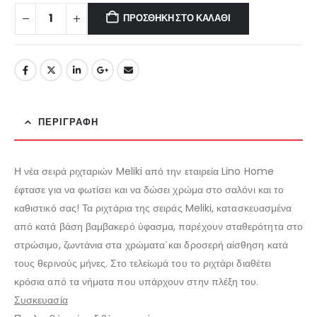
€30.60.
ΠΡΟΣΘΉΚΗ ΣΤΟ ΚΑΛΆΘΙ
ΠΕΡΙΓΡΑΦΉ
Η νέα σειρά ριχταριών Meliki από την εταιρεία Lino Home
έφτασε για να φωτίσει και να δώσει χρώμα στο σαλόνι και το
καθιστικό σας! Τα ριχτάρια της σειράς Meliki, κατασκευασμένα
από κατά βάση βαμβακερό ύφασμα, παρέχουν σταθερότητα στο
στρώσιμο, ζωντάνια στα χρώματα΄και δροσερή αίσθηση κατά
τους θερινούς μήνες. Στο τελείωμά του το ριχτάρι διαθέτει
κρόσια από τα νήματα που υπάρχουν στην πλέξη του.
Συσκευασία