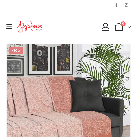
0
-10%