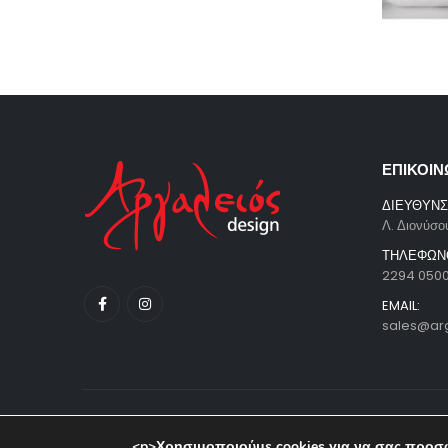
ΕΠΙΚΟΙΝ
ΔΙΕΥΘΥΝΣ
Λ. Διονύσο
ΤΗΛΕΦΩΝ
2294 050
EMAIL:
sales@ar
© copyright 2023. All Rights Reserved. Powered by Pavla
<p>Χρησιμοποιούμε cookies για να σας προσφ