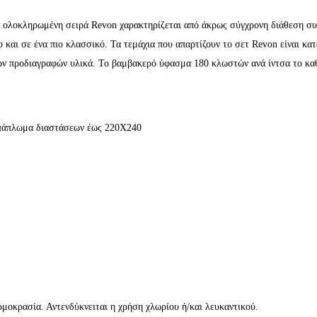
ολοκληρωμένη σειρά Revon χαρακτηρίζεται από άκρως σύγχρονη διάθεση συνδυ
ο και σε ένα πιο κλασσικό. Τα τεμάχια που απαρτίζουν το σετ Revon είναι 
ν προδιαγραφών υλικά. Το βαμβακερό ύφασμα 180 κλωστών ανά ίντσα το καθισ
 πάπλωμα διαστάσεων έως 220Χ240
μοκρασία. Αντενδύκνειται η χρήση χλωρίου ή/και λευκαντικού.