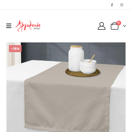
0
-15%