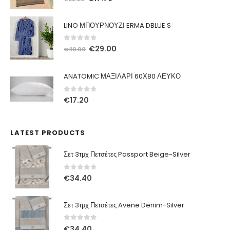
price
τρέχουσα
was:
τιμή
LINO ΜΠΟΥΡΝΟΥΖΙ ERMA DBLUE S
€22.20.
είναι:
€17.76.
0
out of 5
Original
Η
€
29.00
€
49.00
price
τρέχουσα
was:
τιμή
ANATOMIC ΜΑΞΙΛΑΡΙ 60Χ80 ΛΕΥΚΟ
€49.00.
είναι:
€29.00.
0
out of 5
€
17.20
LATEST PRODUCTS
Σετ 3τμχ Πετσέτες Passport Beige-Silver
0
out of 5
€
34.40
Σετ 3τμχ Πετσέτες Avene Denim-Silver
0
out of 5
€
34.40