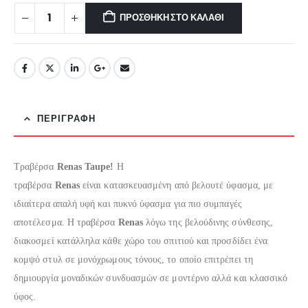
€7.65.
ΠΡΟΣΘΉΚΗ ΣΤΟ ΚΑΛΆΘΙ
ΠΕΡΙΓΡΑΦΉ
Τραβέρσα
Renas Taupe!
Η
τραβέρσα
Renas
είναι κατασκευασμένη από βελουτέ ύφασμα, με
ιδιαίτερα απαλή υφή και πυκνό ύφασμα για πιο συμπαγές
αποτέλεσμα. Η τραβέρσα
Renas
λόγω της βελούδινης σύνθεσης,
διακοσμεί κατάλληλα κάθε χώρο του σπιτιού και προσδίδει ένα
κομψό στυλ σε μονόχρωμους τόνους, το οποίο επιτρέπει τη
δημιουργία μοναδικών συνδυασμών σε μοντέρνο αλλά και κλασσικό
ύφος.