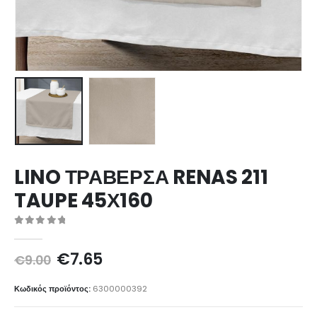
LINO ΤΡΑΒΕΡΣΑ RENAS 211
TAUPE 45Χ160
0
out of 5
Original
Η
€
7.65
€
9.00
price
τρέχουσα
was:
τιμή
Κωδικός προϊόντος:
6300000392
€9.00.
είναι: