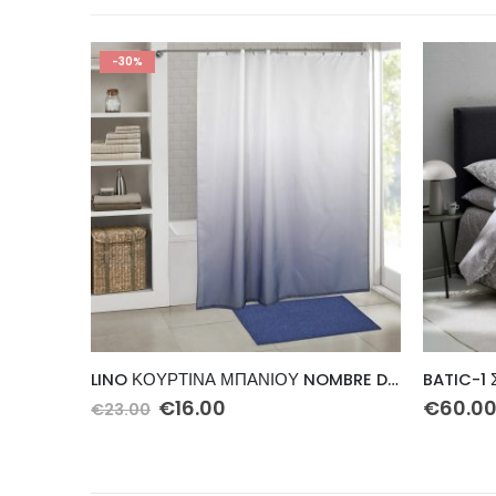
LINO ΚΟΥΡΤΙΝΑ ΜΠΑΝΙΟΥ NOMBRE DBLUE 180X200
BATIC-1 ΣΕΤ ΣΕΝΤ KING 270Χ270 4ΤΕΜ
€
60.00
€
194.3