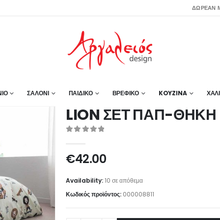
ΔΩΡΕΑΝ Μ
ΙΟ
ΣΑΛΟΝΙ
ΠΑΙΔΙΚΟ
ΒΡΕΦΙΚΟ
KOYZINA
ΧΑΛ
LION ΣΕΤ ΠΑΠ-ΘΗΚΗ
0
out of 5
€
42.00
Availability:
10 σε απόθεμα
Κωδικός προϊόντος:
000008811