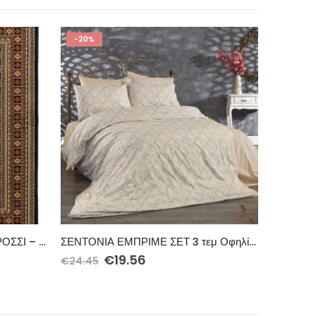
-11%
ΣΕΝΤΟΝΙΑ ΕΜΠΡΙΜΕ ΣΕΤ 3 τεμ Οφηλία 275 160Χ240 Beige Cott/Pol 70/30
ΧΑΛΙ PERSIA 7838 BURGUNDY ΜΕ ΚΡΟΣΣΙ – 133X190 NewPlan
€
84.70
€
208.8