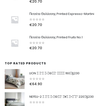
€
20.70
Πετσέτα Θαλάσσης Printed Espresso-Martini
0
out of 5
€
20.70
Πετσέτα Θαλάσσης Printed Fruits No.1
0
out of 5
€
20.70
TOP RATED PRODUCTS
LION Ξ Ξ‘Ξ Ξ›Ξ©ΞΞ‘ ΞΞΞΞ 160Ξ§230
0
out of 5
€
64.90
NEFELI-2 Ξ Ξ‘Ξ Ξ›Ξ©ΞΞ‘ Ξ¥Ξ Ξ•Ξ΅Ξ” 220Ξ§230