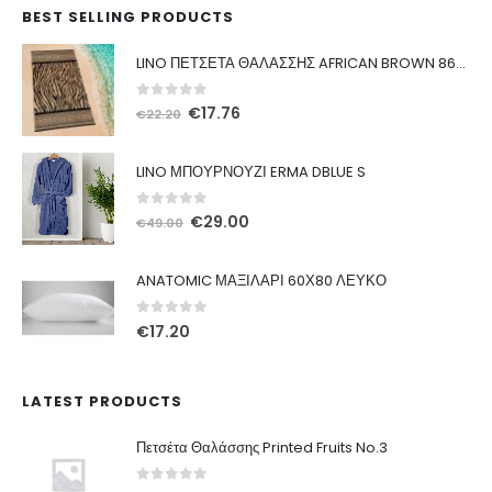
BEST SELLING PRODUCTS
LINO ΠΕΤΣΕΤΑ ΘΑΛΑΣΣΗΣ AFRICAN BROWN 86X160
0
out of 5
Original
Η
€
17.76
€
22.20
price
τρέχουσα
was:
τιμή
LINO ΜΠΟΥΡΝΟΥΖΙ ERMA DBLUE S
€22.20.
είναι:
€17.76.
0
out of 5
Original
Η
€
29.00
€
49.00
price
τρέχουσα
was:
τιμή
ANATOMIC ΜΑΞΙΛΑΡΙ 60Χ80 ΛΕΥΚΟ
€49.00.
είναι:
€29.00.
0
out of 5
€
17.20
LATEST PRODUCTS
Πετσέτα Θαλάσσης Printed Fruits No.3
0
out of 5