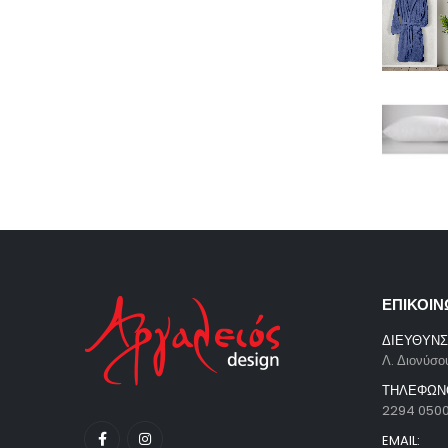
ΕΠΙΚΟΙΝ
ΔΙΕΥΘΥΝΣ
Λ. Διονύσο
ΤΗΛΕΦΩΝ
2294 050
EMAIL: