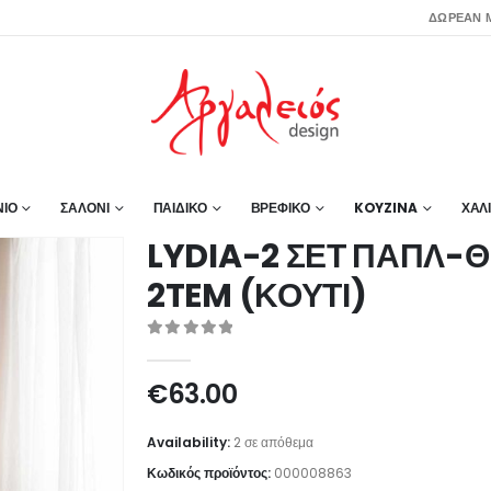
ΔΩΡΕΑΝ Μ
ΙΟ
ΣΑΛΟΝΙ
ΠΑΙΔΙΚΟ
ΒΡΕΦΙΚΟ
KOYZINA
ΧΑΛ
LYDIA-2 ΣΕΤ ΠΑΠΛ-
2TEM (ΚΟΥΤΙ)
0
out of 5
€
63.00
Availability:
2 σε απόθεμα
Κωδικός προϊόντος:
000008863