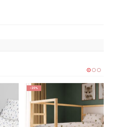
-20%
-27%