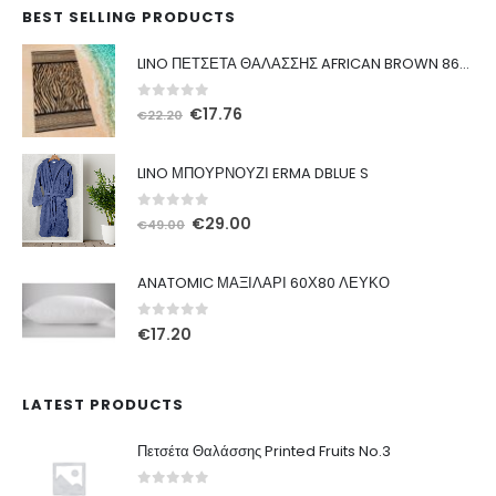
BEST SELLING PRODUCTS
LINO ΠΕΤΣΕΤΑ ΘΑΛΑΣΣΗΣ AFRICAN BROWN 86X160
0
out of 5
Original
Η
€
17.76
€
22.20
price
τρέχουσα
was:
τιμή
LINO ΜΠΟΥΡΝΟΥΖΙ ERMA DBLUE S
€22.20.
είναι:
€17.76.
0
out of 5
Original
Η
€
29.00
€
49.00
price
τρέχουσα
was:
τιμή
ANATOMIC ΜΑΞΙΛΑΡΙ 60Χ80 ΛΕΥΚΟ
€49.00.
είναι:
€29.00.
0
out of 5
€
17.20
LATEST PRODUCTS
Πετσέτα Θαλάσσης Printed Fruits No.3
0
out of 5