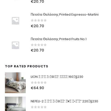
€
20.70
Πετσέτα Θαλάσσης Printed Espresso-Martini
0
out of 5
€
20.70
Πετσέτα Θαλάσσης Printed Fruits No.1
0
out of 5
€
20.70
TOP RATED PRODUCTS
LION Ξ Ξ‘Ξ Ξ›Ξ©ΞΞ‘ ΞΞΞΞ 160Ξ§230
0
out of 5
€
64.90
NEFELI-2 Ξ Ξ‘Ξ Ξ›Ξ©ΞΞ‘ Ξ¥Ξ Ξ•Ξ΅Ξ” 220Ξ§230