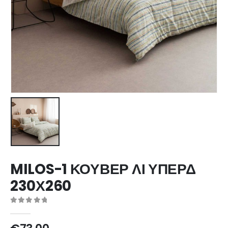
MILOS-1 ΚΟΥΒΕΡ ΛΙ ΥΠΕΡΔ
230Χ260
0
out of 5