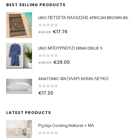
BEST SELLING PRODUCTS
LINO ΠΕΤΣΕΤΑ ΘΑΛΑΣΣΗΣ AFRICAN BROWN 86X160
0
out of 5
Original
Η
€
17.76
€
22.20
price
τρέχουσα
was:
τιμή
LINO ΜΠΟΥΡΝΟΥΖΙ ERMA DBLUE S
€22.20.
είναι:
€17.76.
0
out of 5
Original
Η
€
29.00
€
49.00
price
τρέχουσα
was:
τιμή
ANATOMIC ΜΑΞΙΛΑΡΙ 60Χ80 ΛΕΥΚΟ
€49.00.
είναι:
€29.00.
0
out of 5
€
17.20
LATEST PRODUCTS
Ριχτάρι Cooling Natural + ΜΑ.
0
out of 5