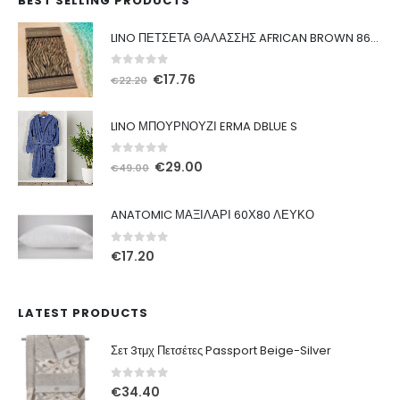
BEST SELLING PRODUCTS
LINO ΠΕΤΣΕΤΑ ΘΑΛΑΣΣΗΣ AFRICAN BROWN 86X160
0
out of 5
Original
Η
€
17.76
€
22.20
price
τρέχουσα
was:
τιμή
LINO ΜΠΟΥΡΝΟΥΖΙ ERMA DBLUE S
€22.20.
είναι:
€17.76.
0
out of 5
Original
Η
€
29.00
€
49.00
price
τρέχουσα
was:
τιμή
ANATOMIC ΜΑΞΙΛΑΡΙ 60Χ80 ΛΕΥΚΟ
€49.00.
είναι:
€29.00.
0
out of 5
€
17.20
LATEST PRODUCTS
Σετ 3τμχ Πετσέτες Passport Beige-Silver
0
out of 5
€
34.40