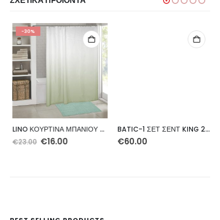
ΣΧΕΤΙΚΆ ΠΡΟΪΌΝΤΑ
-30%
LINO ΚΟΥΡΤΙΝΑ ΜΠΑΝΙΟΥ NOMBRE MINT 180X200
BATIC-1 ΣΕΤ ΣΕΝΤ KING 270Χ270 4ΤΕΜ
Original
Η
€
16.00
€
60.00
€
23.00
price
τρέχουσα
was:
τιμή
€23.00.
είναι:
€16.00.