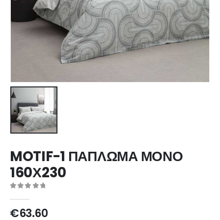
MOTIF-1 ΠΑΠΛΩΜΑ ΜΟΝΟ
160Χ230
0
out of 5
€
63.60