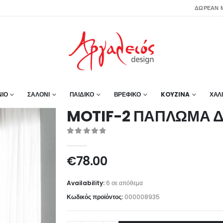
ΔΩΡΕΑΝ Μ
ΙΟ
ΣΑΛΟΝΙ
ΠΑΙΔΙΚΟ
ΒΡΕΦΙΚΟ
KOYZINA
ΧΑΛ
MOTIF-2 ΠΑΠΛΩΜΑ Δ
0
out of 5
€
78.00
Availability:
6 σε απόθεμα
Κωδικός προϊόντος:
000008935