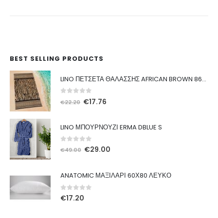
BEST SELLING PRODUCTS
LINO ΠΕΤΣΕΤΑ ΘΑΛΑΣΣΗΣ AFRICAN BROWN 86X160
0
out of 5
Original
Η
€
17.76
€
22.20
price
τρέχουσα
was:
τιμή
LINO ΜΠΟΥΡΝΟΥΖΙ ERMA DBLUE S
€22.20.
είναι:
€17.76.
0
out of 5
Original
Η
€
29.00
€
49.00
price
τρέχουσα
was:
τιμή
ANATOMIC ΜΑΞΙΛΑΡΙ 60Χ80 ΛΕΥΚΟ
€49.00.
είναι:
€29.00.
0
out of 5
€
17.20