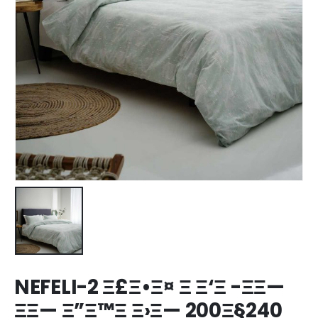
NEFELI-2 Ξ£Ξ•Ξ¤ Ξ Ξ‘Ξ -ΞΞ—
ΞΞ— Ξ”Ξ™Ξ Ξ›Ξ— 200Ξ§240