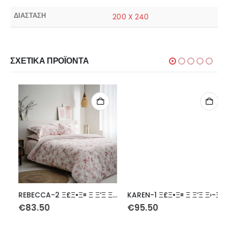
ΔΙΑΣΤΑΣΗ
200 X 240
ΣΧΕΤΙΚΆ ΠΡΟΪΌΝΤΑ
REBECCA-2 Ξ£Ξ•Ξ¤ Ξ Ξ‘Ξ Ξ›-ΞΞ—ΞΞ— Ξ¥Ξ Ξ•Ξ΅Ξ” 230Ξ§240 3Ξ¤Ξ•Ξ (ΞΞΞ¥Ξ¤Ξ™)
KAREN-1 Ξ£Ξ•Ξ¤ Ξ Ξ‘Ξ Ξ›-ΞΞ—ΞΞ— KING 260X240 3Ξ¤Ξ•Ξ (ΞΞΞ¥Ξ¤Ξ™)
€
83.50
€
95.50