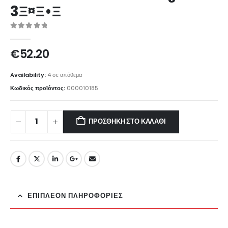
3Ξ¤Ξ•Ξ
0
out of 5
€
52.20
Availability:
4 σε απόθεμα
Κωδικός προϊόντος:
000010185
ΠΡΟΣΘΉΚΗ ΣΤΟ ΚΑΛΆΘΙ
ΕΠΙΠΛΈΟΝ ΠΛΗΡΟΦΟΡΊΕΣ