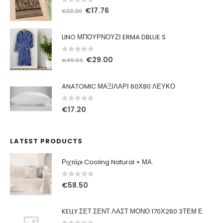
0
out of 5
Original
Η
€
17.76
€
22.20
price
τρέχουσα
was:
τιμή
LINO ΜΠΟΥΡΝΟΥΖΙ ERMA DBLUE S
€22.20.
είναι:
€17.76.
0
out of 5
Original
Η
€
29.00
€
49.00
price
τρέχουσα
was:
τιμή
ANATOMIC ΜΑΞΙΛΑΡΙ 60Χ80 ΛΕΥΚΟ
€49.00.
είναι:
€29.00.
0
out of 5
€
17.20
LATEST PRODUCTS
Ριχτάρι Cooling Natural + ΜΑ.
0
out of 5
€
58.50
KELLY ΣΕΤ ΣΕΝΤ ΛΑΣΤ ΜΟΝΟ 170Χ260 3ΤΕΜ Ε