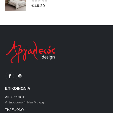
0
out of 5
€
46.20
ΕΠΙΚΟΙΝΩΝΙΑ
ΔΙΕΥΘΥΝΣΗ:
Λ. Διονύσου 4, Νέα Μάκρη
ΤΗΛΕΦΩΝΟ: