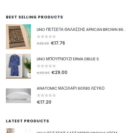
BEST SELLING PRODUCTS
LINO ΠΕΤΣΕΤΑ ΘΑΛΑΣΣΗΣ AFRICAN BROWN 86X160
0
out of 5
Original
Η
€
17.76
€
22.20
price
τρέχουσα
was:
τιμή
LINO ΜΠΟΥΡΝΟΥΖΙ ERMA DBLUE S
€22.20.
είναι:
€17.76.
0
out of 5
Original
Η
€
29.00
€
49.00
price
τρέχουσα
was:
τιμή
ANATOMIC ΜΑΞΙΛΑΡΙ 60Χ80 ΛΕΥΚΟ
€49.00.
είναι:
€29.00.
0
out of 5
€
17.20
LATEST PRODUCTS