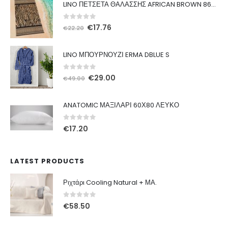
LINO ΠΕΤΣΕΤΑ ΘΑΛΑΣΣΗΣ AFRICAN BROWN 86X160
0
out of 5
Original
Η
€
17.76
€
22.20
price
τρέχουσα
was:
τιμή
LINO ΜΠΟΥΡΝΟΥΖΙ ERMA DBLUE S
€22.20.
είναι:
€17.76.
0
out of 5
Original
Η
€
29.00
€
49.00
price
τρέχουσα
was:
τιμή
ANATOMIC ΜΑΞΙΛΑΡΙ 60Χ80 ΛΕΥΚΟ
€49.00.
είναι:
€29.00.
0
out of 5
€
17.20
LATEST PRODUCTS
Ριχτάρι Cooling Natural + ΜΑ.
0
out of 5
€
58.50