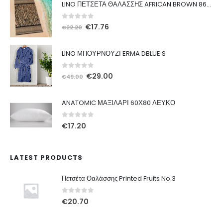
LINO ΠΕΤΣΕΤΑ ΘΑΛΑΣΣΗΣ AFRICAN BROWN 86X160
0
out of 5
Original
Η
€
17.76
€
22.20
price
τρέχουσα
was:
τιμή
LINO ΜΠΟΥΡΝΟΥΖΙ ERMA DBLUE S
€22.20.
είναι:
€17.76.
0
out of 5
Original
Η
€
29.00
€
49.00
price
τρέχουσα
was:
τιμή
ANATOMIC ΜΑΞΙΛΑΡΙ 60Χ80 ΛΕΥΚΟ
€49.00.
είναι:
€29.00.
0
out of 5
€
17.20
LATEST PRODUCTS
Πετσέτα Θαλάσσης Printed Fruits No.3
0
out of 5
€
20.70