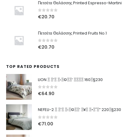
Πετσέτα Θαλάσσης Printed Espresso-Martini
0
out of 5
€
20.70
Πετσέτα Θαλάσσης Printed Fruits No.1
0
out of 5
€
20.70
TOP RATED PRODUCTS
LION Ξ Ξ‘Ξ Ξ›Ξ©ΞΞ‘ ΞΞΞΞ 160Ξ§230
0
out of 5
€
64.90
NEFELI-2 Ξ Ξ‘Ξ Ξ›Ξ©ΞΞ‘ Ξ¥Ξ Ξ•Ξ΅Ξ” 220Ξ§230
0
out of 5
€
71.00