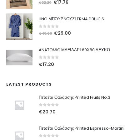
0
out of 5
Original
Η
€
17.76
€
22.20
price
τρέχουσα
was:
τιμή
LINO ΜΠΟΥΡΝΟΥΖΙ ERMA DBLUE S
€22.20.
είναι:
€17.76.
0
out of 5
Original
Η
€
29.00
€
49.00
price
τρέχουσα
was:
τιμή
ANATOMIC ΜΑΞΙΛΑΡΙ 60Χ80 ΛΕΥΚΟ
€49.00.
είναι:
€29.00.
0
out of 5
€
17.20
LATEST PRODUCTS
Πετσέτα Θαλάσσης Printed Fruits No.3
0
out of 5
€
20.70
Πετσέτα Θαλάσσης Printed Espresso-Martini