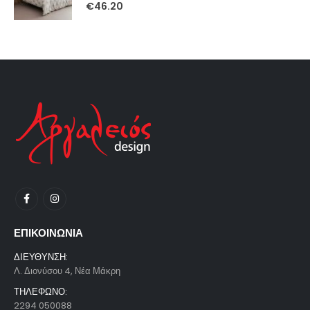
0
out of 5
€
46.20
ΕΠΙΚΟΙΝΩΝΙΑ
ΔΙΕΥΘΥΝΣΗ:
Λ. Διονύσου 4, Νέα Μάκρη
ΤΗΛΕΦΩΝΟ:
2294 050088