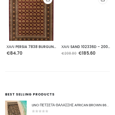
ΧΑΛΙ PERSIA 7838 BURGUNDY ΜΕ ΚΡΟΣΣΙ – 133X190 NewPlan
ΧΑΛΙ SAND 102336D – 200X290 NewPlan
Original
Η
€
84.70
€
185.60
€
208.80
price
τρέχουσα
was:
τιμή
€208.80.
είναι:
€185.60.
BEST SELLING PRODUCTS
LINO ΠΕΤΣΕΤΑ ΘΑΛΑΣΣΗΣ AFRICAN BROWN 86X160