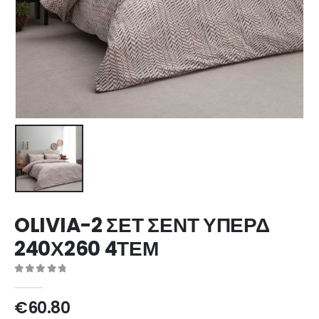
OLIVIA-2 ΣΕΤ ΣΕΝΤ ΥΠΕΡΔ
240Χ260 4ΤΕΜ
0
out of 5
€
60.80