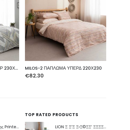
20Χ230
ΧΑΛΙ PERSIA 6057 BURGUNDY ΜΕ ΚΡΟΣΣΙ – 200X290 NewPlan
€
194.30
€
123.3
TOP RATED PRODUCTS
Πετσέτα Θαλάσσης Printed Fruits No.3
LION Ξ Ξ‘Ξ Ξ›Ξ©ΞΞ‘ ΞΞΞΞ 160Ξ§230