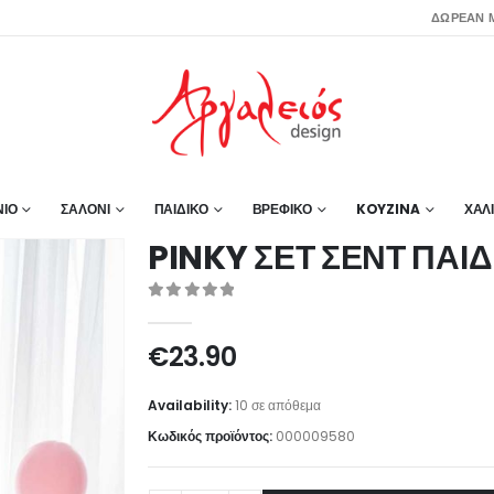
ΔΩΡΕΑΝ Μ
ΙΟ
ΣΑΛΟΝΙ
ΠΑΙΔΙΚΟ
ΒΡΕΦΙΚΟ
KOYZINA
ΧΑΛ
PINKY ΣΕΤ ΣΕΝΤ ΠΑΙΔ
0
out of 5
€
23.90
Availability:
10 σε απόθεμα
Κωδικός προϊόντος:
000009580