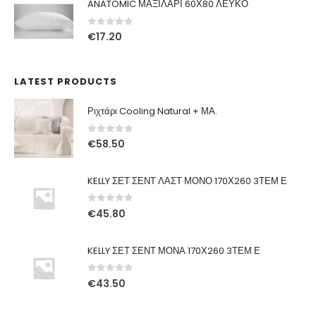
ANATOMIC ΜΑΞΙΛΑΡΙ 60Χ80 ΛΕΥΚΟ
€49.00.
είναι:
€29.00.
0
out of 5
€
17.20
LATEST PRODUCTS
Ριχτάρι Cooling Natural + ΜΑ.
0
out of 5
€
58.50
KELLY ΣΕΤ ΣΕΝΤ ΛΑΣΤ ΜΟΝΟ 170Χ260 3ΤΕΜ Ε
0
out of 5
€
45.80
KELLY ΣΕΤ ΣΕΝΤ ΜΟΝΑ 170Χ260 3ΤΕΜ Ε
0
out of 5
€
43.50