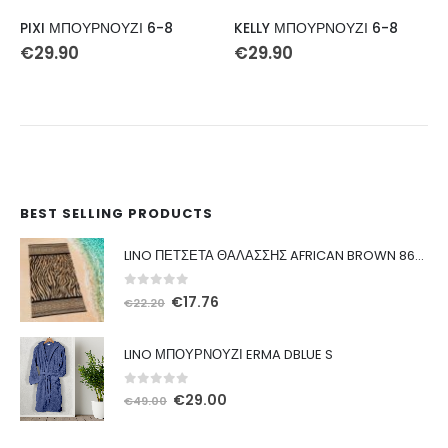
KELLY ΜΠΟΥΡΝΟΥΖΙ 6-8
PETER ΜΠΟΥΡΝΟΥΖΙ 6-8
€
29.90
€
29.90
BEST SELLING PRODUCTS
LINO ΠΕΤΣΕΤΑ ΘΑΛΑΣΣΗΣ AFRICAN BROWN 86X160
0
out of 5
Original
Η
€
17.76
€
22.20
price
τρέχουσα
was:
τιμή
LINO ΜΠΟΥΡΝΟΥΖΙ ERMA DBLUE S
€22.20.
είναι:
€17.76.
0
out of 5
Original
Η
€
29.00
€
49.00
price
τρέχουσα
was:
τιμή