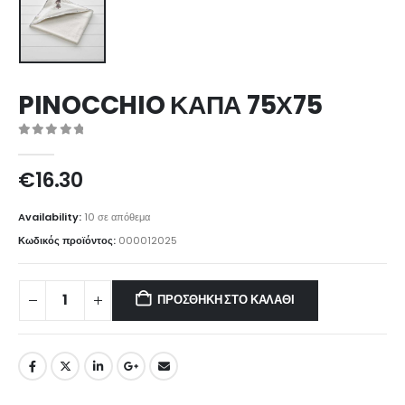
PINOCCHIO ΚΑΠΑ 75Χ75
0
out of 5
€
16.30
Availability:
10 σε απόθεμα
Κωδικός προϊόντος:
000012025
ΠΡΟΣΘΉΚΗ ΣΤΟ ΚΑΛΆΘΙ